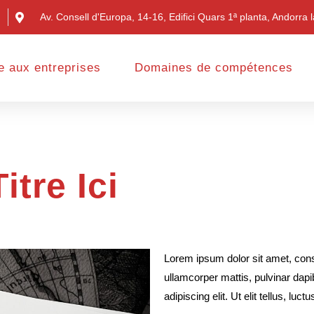
Av. Consell d'Europa, 14-16, Edifici Quars 1ª planta, Andorra l
e aux entreprises
Domaines de compétences
itre Ici
Lorem ipsum dolor sit amet, consec
ullamcorper mattis, pulvinar dap
adipiscing elit. Ut elit tellus, lu