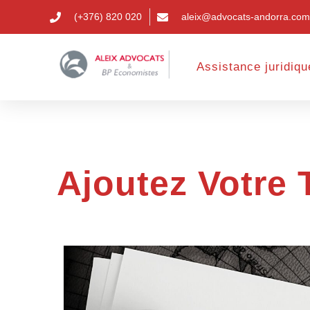
(+376) 820 020
aleix@advocats-andorra.com
Assistance juridiqu
Ajoutez Votre T