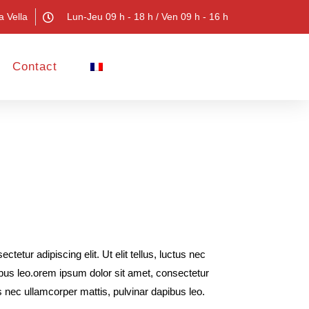
a Vella
Lun-Jeu 09 h - 18 h / Ven 09 h - 16 h
Contact
tetur adipiscing elit. Ut elit tellus, luctus nec
ibus leo.orem ipsum dolor sit amet, consectetur
ctus nec ullamcorper mattis, pulvinar dapibus leo.