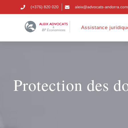
(+376) 820 020
aleix@advocats-andorra.com
Assistance juridiqu
Protection des do