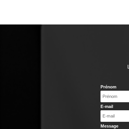
Prénom
E-mail
Message