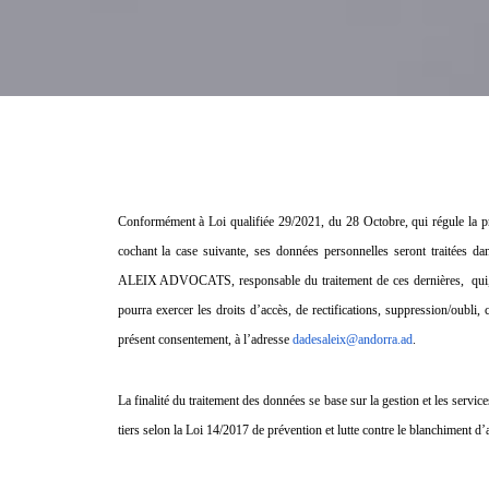
Conformément à Loi qualifiée 29/2021, du 28 Octobre, qui régule la pr
cochant la case suivante, ses données personnelles seront traitées 
ALEIX ADVOCATS, responsable du traitement de ces dernières, qui, to
pourra exercer les droits d’accès, de rectifications, suppression/oubli, c
présent consentement, à l’adresse
dadesaleix@andorra.ad
.
La finalité du traitement des données se base sur la gestion et les service
tiers selon la Loi 14/2017 de prévention et lutte contre le blanchiment d’a